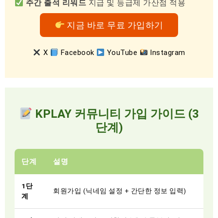
주간 출석 리워드
지급 및 등급제 가산점 적용
지금 바로 무료 가입하기
X
Facebook
YouTube
Instagram
KPLAY 커뮤니티 가입 가이드 (3
단계)
단계
설명
1단
회원가입 (닉네임 설정 + 간단한 정보 입력)
계