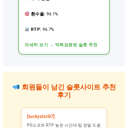
환수율:
96.1%
RTP:
96.7%
자세히 보기 → 먹튀검증된 슬롯 추천
회원들이 남긴 슬롯사이트 추천
후기
[luckyslot87]
PG소프트 RTP 높은 시간대 팁 정말 도움