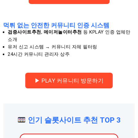
먹튀 없는 안전한 커뮤니티 인증 시스템
검증사이트추천
,
메이저놀이터추천
등 KPLAY 인증 업체만
소개
유저 신고 시스템 → 커뮤니티 자체 필터링
24시간 커뮤니티 관리자 상주
▶ PLAY 커뮤니티 방문하기
인기 슬롯사이트 추천 TOP 3