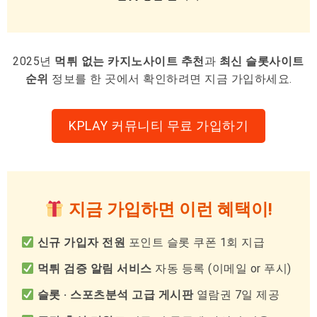
2025년
먹튀 없는 카지노사이트 추천
과
최신 슬롯사이트
순위
정보를 한 곳에서 확인하려면 지금 가입하세요.
KPLAY 커뮤니티 무료 가입하기
지금 가입하면 이런 혜택이!
신규 가입자 전원
포인트 슬롯 쿠폰 1회 지급
먹튀 검증 알림 서비스
자동 등록 (이메일 or 푸시)
슬롯 · 스포츠분석 고급 게시판
열람권 7일 제공