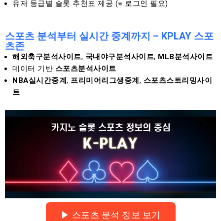
유저 등급별 슬롯 추천표 제공 (※ 로그인 필요)
스포츠 분석부터 실시간 중계까지 – KPLAY 스포
츠존
해외축구분석사이트
,
국내야구분석사이트
,
MLB분석사이트
데이터 기반
스포츠분석사이트
NBA실시간중계
,
프리미어리그생중계
,
스포츠스트리밍사이
트
▶ 스포츠 분석 정보 보기