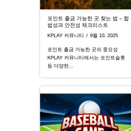
포인트 출금 가능한 곳 찾는 법 – 합
법성과 안전성 체크리스트
KPLAY 커뮤니티
9월 10, 2025
포인트 출금 가능한 곳의 중요성
KPLAY 커뮤니티에서는 포인트슬롯
등 다양한…