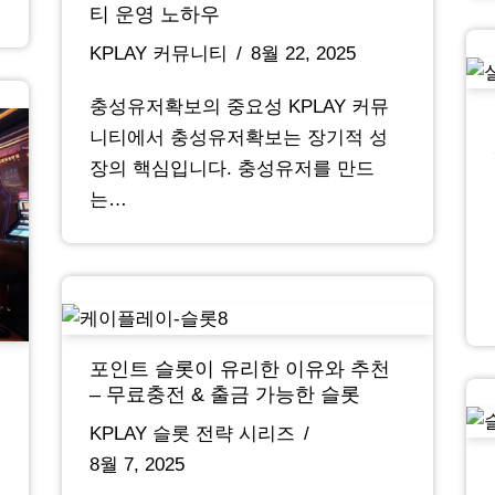
티 운영 노하우
KPLAY 커뮤니티
8월 22, 2025
충성유저확보의 중요성 KPLAY 커뮤
니티에서 충성유저확보는 장기적 성
장의 핵심입니다. 충성유저를 만드
는…
포인트 슬롯이 유리한 이유와 추천
– 무료충전 & 출금 가능한 슬롯
KPLAY 슬롯 전략 시리즈
8월 7, 2025