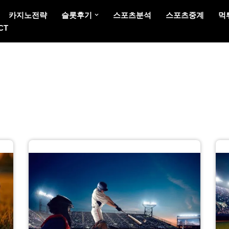
카지노전략
슬롯후기
스포츠분석
스포츠중계
먹
CT