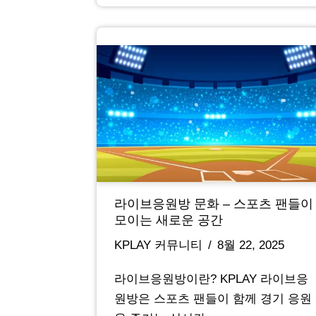
라이브응원방 문화 – 스포츠 팬들이
모이는 새로운 공간
KPLAY 커뮤니티
8월 22, 2025
라이브응원방이란? KPLAY 라이브응
원방은 스포츠 팬들이 함께 경기 응원