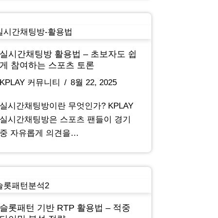
실시간채팅방 활용법 – 초보자도 쉽
게 참여하는 스포츠 토론
KPLAY 커뮤니티
8월 22, 2025
실시간채팅방이란 무엇인가? KPLAY
실시간채팅방은 스포츠 팬들이 경기
중 자유롭게 의견을…
슬롯패턴 기반 RTP 활용법 – 적중