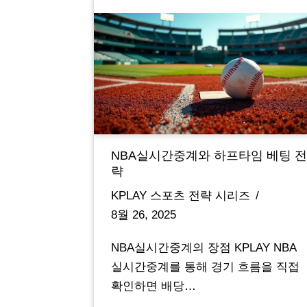
NBA실시간중계와 하프타임 베팅 전
략
KPLAY 스포츠 전략 시리즈
8월 26, 2025
NBA실시간중계의 장점 KPLAY NBA
실시간중계를 통해 경기 흐름을 직접
확인하면 배당…