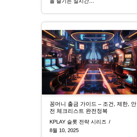
을 즐기는 실시간…
꽁머니 출금 가이드 – 조건, 제한, 안
전 체크리스트 완전정복
KPLAY 슬롯 전략 시리즈
8월 10, 2025