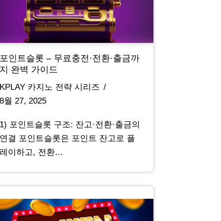
포인트슬롯 – 무료충전·전환·출금까
지 완벽 가이드
KPLAY 카지노 전략 시리즈
8월 27, 2025
1) 포인트슬롯 구조: 잔고·전환·출금의
연결 포인트슬롯은 포인트 잔고로 플
레이하고, 전환…