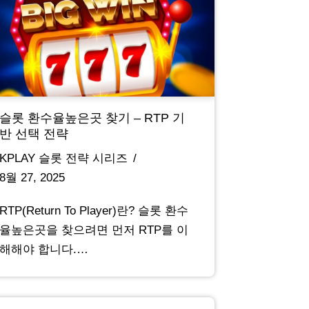
슬롯 환수율높은곳 찾기 – RTP 기
반 선택 전략
KPLAY 슬롯 전략 시리즈
8월 27, 2025
RTP(Return To Player)란? 슬롯 환수
율높은곳을 찾으려면 먼저 RTP를 이
해해야 합니다.…