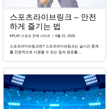
스포츠라이브링크 – 안전
하게 즐기는 법
KPLAY 스포츠 전략 시리즈
8월 22, 2025
스포츠라이브링크란? 스포츠라이브링크는 실시간 중계
를 안정적으로 시청할 수 있는 접속 경로를…