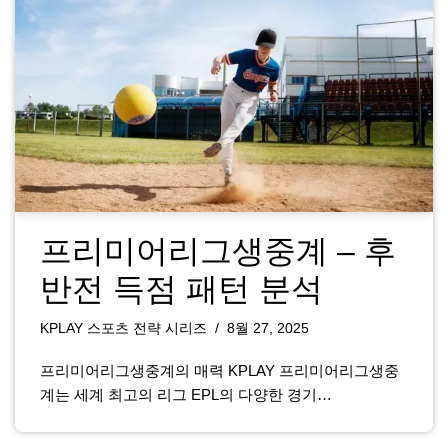
프리미어리그생중계 – 후
반전 득점 패턴 분석
KPLAY 스포츠 전략 시리즈
8월 27, 2025
프리미어리그생중계의 매력 KPLAY 프리미어리그생중
계는 세계 최고의 리그 EPL의 다양한 경기…