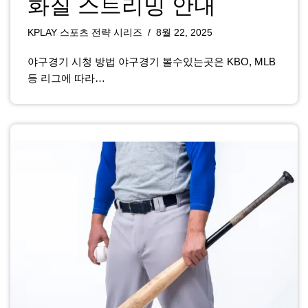
화질 스트리밍 안내
KPLAY 스포츠 전략 시리즈
8월 22, 2025
야구경기 시청 방법 야구경기 볼수있는곳은 KBO, MLB
등 리그에 따라…