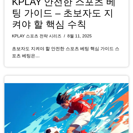
KPLAY 안전한 스포츠 베
팅 가이드 – 초보자도 지
켜야 할 핵심 수칙
KPLAY 스포츠 전략 시리즈
8월 11, 2025
초보자도 지켜야 할 안전한 스포츠 베팅 핵심 가이드 스
포츠 베팅은…