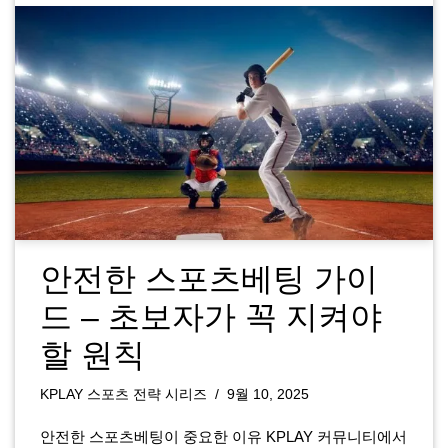
안전한 스포츠베팅 가이
드 – 초보자가 꼭 지켜야
할 원칙
KPLAY 스포츠 전략 시리즈
9월 10, 2025
안전한 스포츠베팅이 중요한 이유 KPLAY 커뮤니티에서