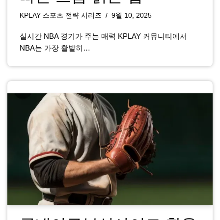
KPLAY 스포츠 전략 시리즈
9월 10, 2025
실시간 NBA 경기가 주는 매력 KPLAY 커뮤니티에서
NBA는 가장 활발히…