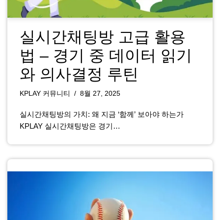
실시간채팅방 고급 활용
법 – 경기 중 데이터 읽기
와 의사결정 루틴
KPLAY 커뮤니티
8월 27, 2025
실시간채팅방의 가치: 왜 지금 ‘함께’ 보아야 하는가
KPLAY 실시간채팅방은 경기…