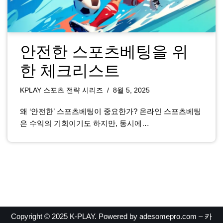
안전한 스포츠베팅을 위
한 체크리스트
KPLAY 스포츠 전략 시리즈
8월 5, 2025
왜 ‘안전한’ 스포츠베팅이 중요한가? 온라인 스포츠베팅
은 수익의 기회이기도 하지만, 동시에…
Copyright © 2025 K-PLAY. Powered by adesomepro.com – 카