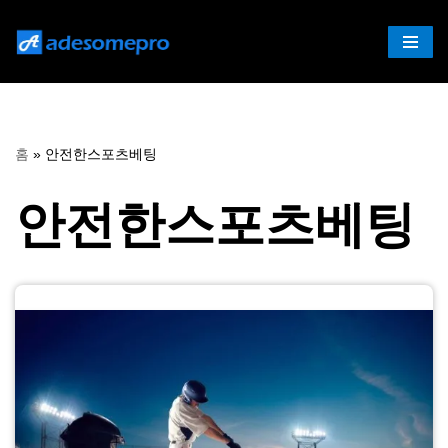
콘
텐
츠
로
건
홈
»
안전한스포츠베팅
너
뛰
안전한스포츠베팅
기