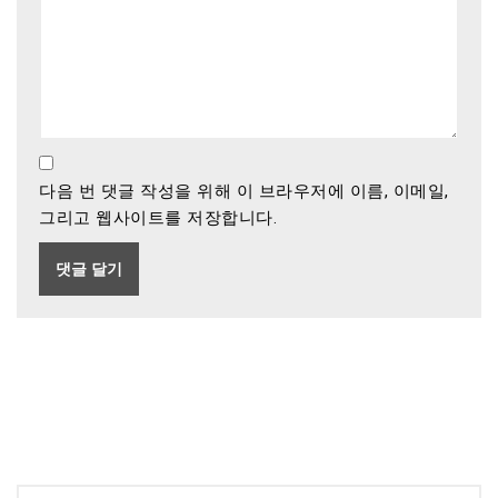
다음 번 댓글 작성을 위해 이 브라우저에 이름, 이메일,
그리고 웹사이트를 저장합니다.