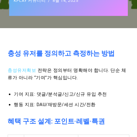
KPLAY 커뮤니티
8월 14, 2025
충성 유저를 정의하고 측정하는 방법
충성유저확보
전략은 정의부터 명확해야 합니다. 단순 체
류가 아니라 “기여”가 핵심입니다.
기여 지표: 댓글/분석글/신고/신규 유입 추천
행동 지표: DAU/재방문/세션 시간/전환
혜택 구조 설계: 포인트·레벨·특권